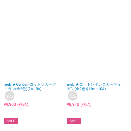
アウター
ワンピース
トップス
ボトムス
小物
mebi★Garden-コットンカーデ
mebi★コットンボレロカーディ
水着
ィガン(全2色)(2A~8A)
ガン(全2色)(12m~10A)
0
0
9,900
8,910
¥
(税込)
¥
(税込)